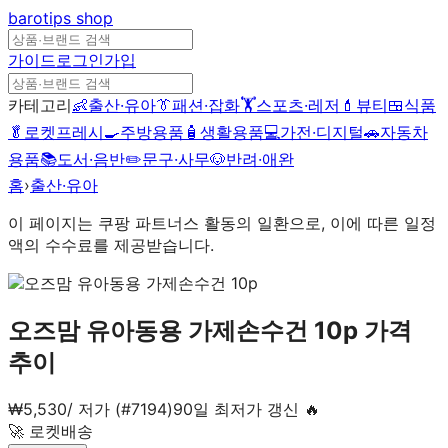
barotips
shop
가이드
로그인
가입
카테고리
👶
출산·유아
👔
패션·잡화
🏋️
스포츠·레저
💄
뷰티
🍱
식품
🥬
로켓프레시
🍳
주방용품
🧴
생활용품
💻
가전·디지털
🚗
자동차
용품
📚
도서·음반
✏️
문구·사무
🐶
반려·애완
홈
›
출산·유아
이 페이지는 쿠팡 파트너스 활동의 일환으로, 이에 따른 일정
액의 수수료를 제공받습니다.
오즈맘 유아동용 가제손수건 10p
가격
추이
₩
5,530
/
저가 (#7194)
90일 최저가 갱신 🔥
🚀 로켓배송