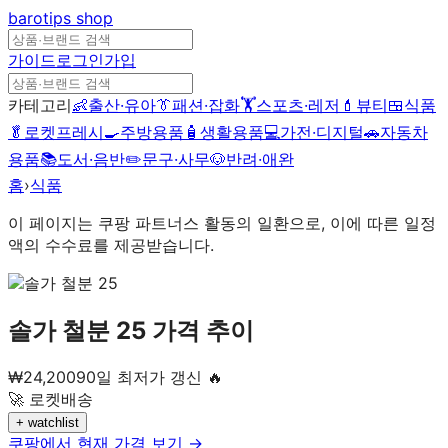
barotips
shop
가이드
로그인
가입
카테고리
👶
출산·유아
👔
패션·잡화
🏋️
스포츠·레저
💄
뷰티
🍱
식품
🥬
로켓프레시
🍳
주방용품
🧴
생활용품
💻
가전·디지털
🚗
자동차
용품
📚
도서·음반
✏️
문구·사무
🐶
반려·애완
홈
›
식품
이 페이지는 쿠팡 파트너스 활동의 일환으로, 이에 따른 일정
액의 수수료를 제공받습니다.
솔가 철분 25
가격 추이
₩
24,200
90일 최저가 갱신 🔥
🚀 로켓배송
+ watchlist
쿠팡에서 현재 가격 보기 →