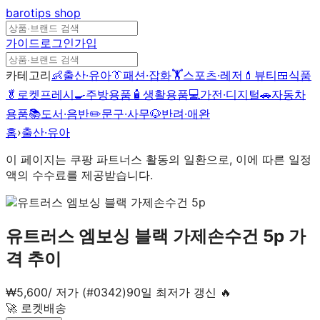
barotips
shop
가이드
로그인
가입
카테고리
👶
출산·유아
👔
패션·잡화
🏋️
스포츠·레저
💄
뷰티
🍱
식품
🥬
로켓프레시
🍳
주방용품
🧴
생활용품
💻
가전·디지털
🚗
자동차
용품
📚
도서·음반
✏️
문구·사무
🐶
반려·애완
홈
›
출산·유아
이 페이지는 쿠팡 파트너스 활동의 일환으로, 이에 따른 일정
액의 수수료를 제공받습니다.
유트러스 엠보싱 블랙 가제손수건 5p
가
격 추이
₩
5,600
/
저가 (#0342)
90일 최저가 갱신 🔥
🚀 로켓배송