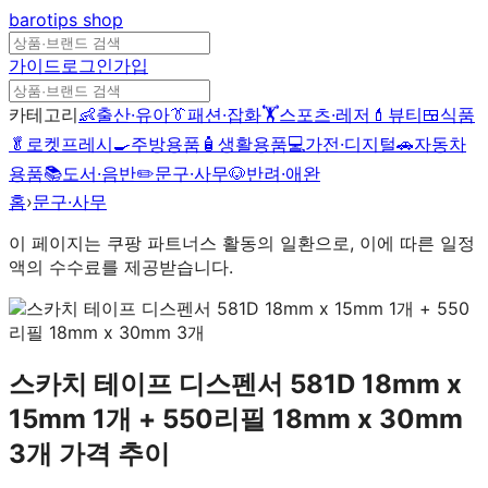
barotips
shop
가이드
로그인
가입
카테고리
👶
출산·유아
👔
패션·잡화
🏋️
스포츠·레저
💄
뷰티
🍱
식품
🥬
로켓프레시
🍳
주방용품
🧴
생활용품
💻
가전·디지털
🚗
자동차
용품
📚
도서·음반
✏️
문구·사무
🐶
반려·애완
홈
›
문구·사무
이 페이지는 쿠팡 파트너스 활동의 일환으로, 이에 따른 일정
액의 수수료를 제공받습니다.
스카치 테이프 디스펜서 581D 18mm x
15mm 1개 + 550리필 18mm x 30mm
3개
가격 추이