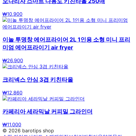
모나리자 스마트 다용도 키친타올 250매
₩
10,900
이놀 투명창 에어프라이어 2L 1인용 소형 미니 프리
미엄 에어프라이기 air fryer
₩
26,900
크리넥스 안심 3겹 키친타올
₩
12,860
카페리아 세라믹날 커피밀 그라인더
₩
11,000
©
2026
barotips shop