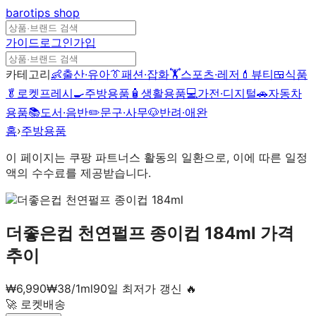
barotips
shop
가이드
로그인
가입
카테고리
👶
출산·유아
👔
패션·잡화
🏋️
스포츠·레저
💄
뷰티
🍱
식품
🥬
로켓프레시
🍳
주방용품
🧴
생활용품
💻
가전·디지털
🚗
자동차
용품
📚
도서·음반
✏️
문구·사무
🐶
반려·애완
홈
›
주방용품
이 페이지는 쿠팡 파트너스 활동의 일환으로, 이에 따른 일정
액의 수수료를 제공받습니다.
더좋은컵 천연펄프 종이컵 184ml
가격
추이
₩
6,990
₩
38
/
1
ml
90일 최저가 갱신 🔥
🚀 로켓배송