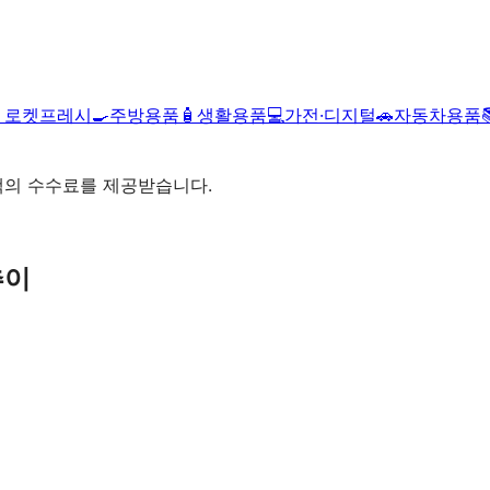

로켓프레시
🍳
주방용품
🧴
생활용품
💻
가전·디지털
🚗
자동차용품
액의 수수료를 제공받습니다.
추이