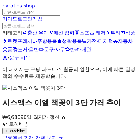
barotips
shop
가이드
로그인
가입
카테고리
👶
출산·유아
👔
패션·잡화
🏋️
스포츠·레저
💄
뷰티
🍱
식품
🥬
로켓프레시
🍳
주방용품
🧴
생활용품
💻
가전·디지털
🚗
자동차
용품
📚
도서·음반
✏️
문구·사무
🐶
반려·애완
홈
›
문구·사무
이 페이지는 쿠팡 파트너스 활동의 일환으로, 이에 따른 일정
액의 수수료를 제공받습니다.
시스맥스 이엘 책꽂이 3단
가격 추이
₩
6,680
90일 최저가 갱신 🔥
🚀 로켓배송
+ watchlist
쿠팡에서 현재 가격 보기 →