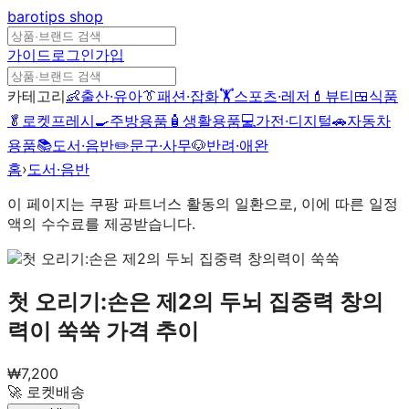
barotips
shop
가이드
로그인
가입
카테고리
👶
출산·유아
👔
패션·잡화
🏋️
스포츠·레저
💄
뷰티
🍱
식품
🥬
로켓프레시
🍳
주방용품
🧴
생활용품
💻
가전·디지털
🚗
자동차
용품
📚
도서·음반
✏️
문구·사무
🐶
반려·애완
홈
›
도서·음반
이 페이지는 쿠팡 파트너스 활동의 일환으로, 이에 따른 일정
액의 수수료를 제공받습니다.
첫 오리기:손은 제2의 두뇌 집중력 창의
력이 쑥쑥
가격 추이
₩
7,200
🚀 로켓배송