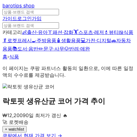
barotips
shop
가이드
로그인
가입
카테고리
👶
출산·유아
👔
패션·잡화
🏋️
스포츠·레저
💄
뷰티
🍱
식품
🥬
로켓프레시
🍳
주방용품
🧴
생활용품
💻
가전·디지털
🚗
자동차
용품
📚
도서·음반
✏️
문구·사무
🐶
반려·애완
홈
›
식품
이 페이지는 쿠팡 파트너스 활동의 일환으로, 이에 따른 일정
액의 수수료를 제공받습니다.
락토핏 생유산균 코어
가격 추이
₩
12,200
90일 최저가 갱신 🔥
🚀 로켓배송
+ watchlist
쿠팡에서 현재 가격 보기 →