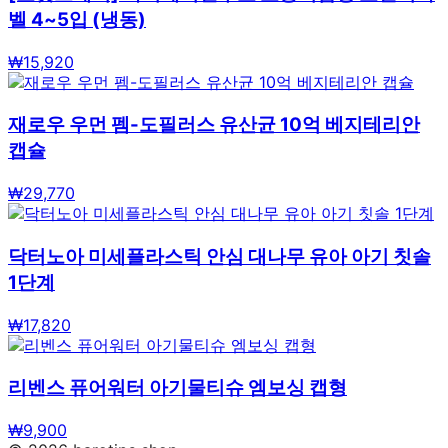
벨 4~5입 (냉동)
₩
15,920
재로우 우먼 펨-도필러스 유산균 10억 베지테리안
캡슐
₩
29,770
닥터노아 미세플라스틱 안심 대나무 유아 아기 칫솔
1단계
₩
17,820
리벤스 퓨어워터 아기물티슈 엠보싱 캡형
₩
9,900