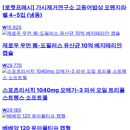
[로켓프레시] 가시제거연구소 고등어밥상 오렌지라
벨 4~5입 (냉동)
₩
15,920
재로우 우먼 펨-도필러스 유산균 10억 베지테리안
캡슐
₩
29,770
스포츠리서치 1040mg 오메가-3 피쉬 오일 트리플
스트렝스 소프트젤
₩
29,180
베베앙 120 유아물티슈 캡형