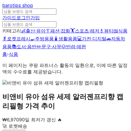
barotips
shop
가이드
로그인
가입
카테고리
👶
출산·유아
👔
패션·잡화
🏋️
스포츠·레저
💄
뷰티
🍱
식품
🥬
로켓프레시
🍳
주방용품
🧴
생활용품
💻
가전·디지털
🚗
자동차
용품
📚
도서·음반
✏️
문구·사무
🐶
반려·애완
홈
›
식품
이 페이지는 쿠팡 파트너스 활동의 일환으로, 이에 따른 일정
액의 수수료를 제공받습니다.
비앤비 유아 섬유 세제 알러젠프리향 캡
리필형
가격 추이
₩
6,970
90일 최저가 갱신 🔥
🚀 로켓배송