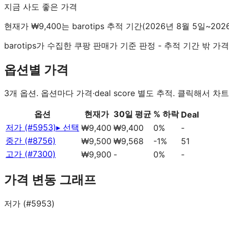
지금 사도 좋은 가격
현재가 ₩9,400는 barotips 추적 기간(2026년 8월 5일~2
barotips가 수집한 쿠팡 판매가 기준 판정 - 추적 기간 밖
옵션별 가격
3
개 옵션. 옵션마다 가격·deal score 별도 추적. 클릭해서 차트
옵션
현재가
30일 평균
% 하락
Deal
저가 (#5953)
▸ 선택
₩9,400
₩9,400
0%
-
중간 (#8756)
₩9,500
₩9,568
-1%
51
고가 (#7300)
₩9,900
-
0%
-
가격 변동 그래프
저가 (#5953)