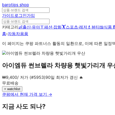
barotips
shop
가이드
로그인
가입
카테고리
👶
출산·유아
👔
패션·잡화
🏋️
스포츠·레저
💄
뷰티
🍱
식품

홈
›
자동차용품
이 페이지는 쿠팡 파트너스 활동의 일환으로, 이에 따른 일정
아이엠듀 썬브렐라 차량용 햇빛가리개 우
₩
9,400
/
저가 (#5953)
90일 최저가 갱신 🔥
무료배송
+ watchlist
쿠팡에서 현재 가격 보기 →
지금 사도 되나?