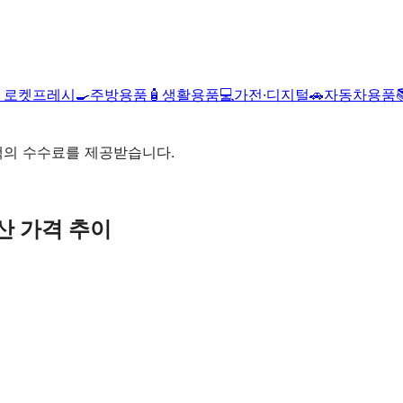

로켓프레시
🍳
주방용품
🧴
생활용품
💻
가전·디지털
🚗
자동차용품
액의 수수료를 제공받습니다.
산
가격 추이