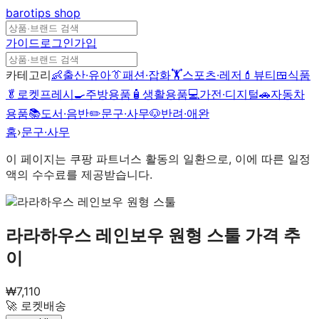
barotips
shop
가이드
로그인
가입
카테고리
👶
출산·유아
👔
패션·잡화
🏋️
스포츠·레저
💄
뷰티
🍱
식품
🥬
로켓프레시
🍳
주방용품
🧴
생활용품
💻
가전·디지털
🚗
자동차
용품
📚
도서·음반
✏️
문구·사무
🐶
반려·애완
홈
›
문구·사무
이 페이지는 쿠팡 파트너스 활동의 일환으로, 이에 따른 일정
액의 수수료를 제공받습니다.
라라하우스 레인보우 원형 스툴
가격 추
이
₩
7,110
🚀 로켓배송