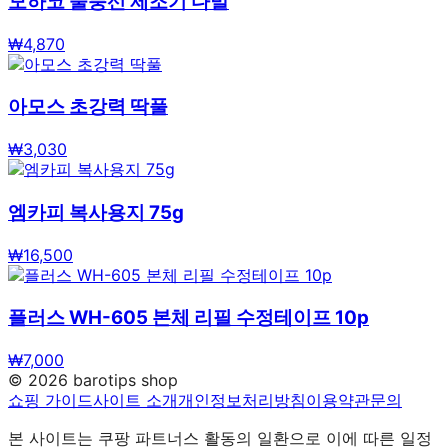
모하코 물풍선 제조기 다발
₩
4,870
아모스 초강력 딱풀
₩
3,030
엠카피 복사용지 75g
₩
16,500
플러스 WH-605 본체 리필 수정테이프 10p
₩
7,000
©
2026
barotips shop
쇼핑 가이드
사이트 소개
개인정보처리방침
이용약관
문의
본 사이트는 쿠팡 파트너스 활동의 일환으로 이에 따른 일정