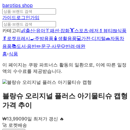
barotips
shop
가이드
로그인
가입
카테고리
👶
출산·유아
👔
패션·잡화
🏋️
스포츠·레저
💄
뷰티
🍱
식품
🥬
로켓프레시
🍳
주방용품
🧴
생활용품
💻
가전·디지털
🚗
자동차
용품
📚
도서·음반
✏️
문구·사무
🐶
반려·애완
홈
›
식품
이 페이지는 쿠팡 파트너스 활동의 일환으로, 이에 따른 일정
액의 수수료를 제공받습니다.
블랑슈 오리지널 플러스 아기물티슈 캡형
가격 추이
₩
13,990
90일 최저가 갱신 🔥
🚀 로켓배송