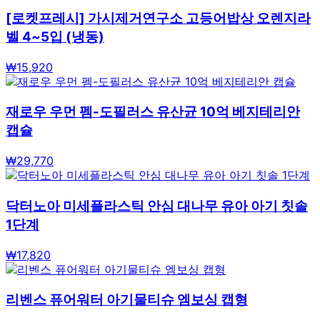
[로켓프레시] 가시제거연구소 고등어밥상 오렌지라
벨 4~5입 (냉동)
₩
15,920
재로우 우먼 펨-도필러스 유산균 10억 베지테리안
캡슐
₩
29,770
닥터노아 미세플라스틱 안심 대나무 유아 아기 칫솔
1단계
₩
17,820
리벤스 퓨어워터 아기물티슈 엠보싱 캡형