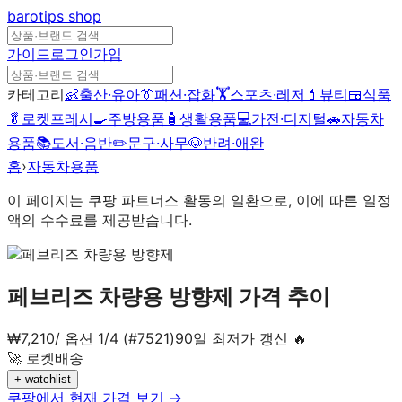
barotips
shop
가이드
로그인
가입
카테고리
👶
출산·유아
👔
패션·잡화
🏋️
스포츠·레저
💄
뷰티
🍱
식품
🥬
로켓프레시
🍳
주방용품
🧴
생활용품
💻
가전·디지털
🚗
자동차
용품
📚
도서·음반
✏️
문구·사무
🐶
반려·애완
홈
›
자동차용품
이 페이지는 쿠팡 파트너스 활동의 일환으로, 이에 따른 일정
액의 수수료를 제공받습니다.
페브리즈 차량용 방향제
가격 추이
₩
7,210
/
옵션 1/4 (#7521)
90일 최저가 갱신 🔥
🚀 로켓배송
+ watchlist
쿠팡에서 현재 가격 보기 →