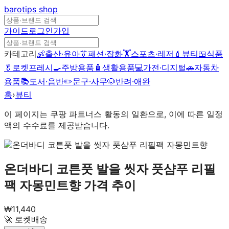
barotips
shop
가이드
로그인
가입
카테고리
👶
출산·유아
👔
패션·잡화
🏋️
스포츠·레저
💄
뷰티
🍱
식품
🥬
로켓프레시
🍳
주방용품
🧴
생활용품
💻
가전·디지털
🚗
자동차
용품
📚
도서·음반
✏️
문구·사무
🐶
반려·애완
홈
›
뷰티
이 페이지는 쿠팡 파트너스 활동의 일환으로, 이에 따른 일정
액의 수수료를 제공받습니다.
온더바디 코튼풋 발을 씻자 풋샴푸 리필
팩 자몽민트향
가격 추이
₩
11,440
🚀 로켓배송