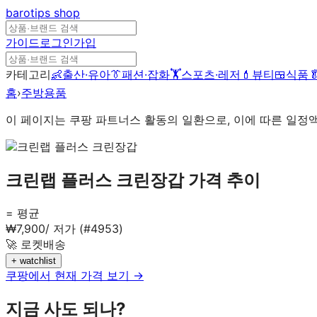
barotips
shop
가이드
로그인
가입
카테고리
👶
출산·유아
👔
패션·잡화
🏋️
스포츠·레저
💄
뷰티
🍱
식품

홈
›
주방용품
이 페이지는 쿠팡 파트너스 활동의 일환으로, 이에 따른 일정
크린랩 플러스 크린장갑
가격 추이
= 평균
₩
7,900
/
저가 (#4953)
🚀 로켓배송
+ watchlist
쿠팡에서 현재 가격 보기 →
지금 사도 되나?