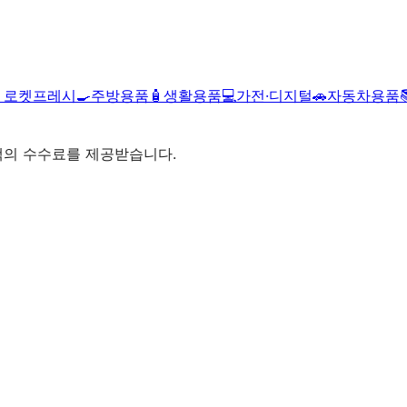

로켓프레시
🍳
주방용품
🧴
생활용품
💻
가전·디지털
🚗
자동차용품
액의 수수료를 제공받습니다.