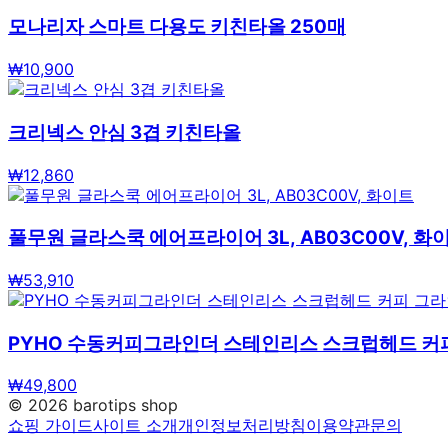
모나리자 스마트 다용도 키친타올 250매
₩
10,900
크리넥스 안심 3겹 키친타올
₩
12,860
풀무원 글라스쿡 에어프라이어 3L, AB03C00V, 화
₩
53,910
PYHO 수동커피그라인더 스테인리스 스크럽헤드 
₩
49,800
©
2026
barotips shop
쇼핑 가이드
사이트 소개
개인정보처리방침
이용약관
문의