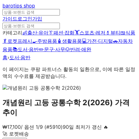
barotips
shop
가이드
로그인
가입
카테고리
👶
출산·유아
👔
패션·잡화
🏋️
스포츠·레저
💄
뷰티
🍱
식품
🥬
로켓프레시
🍳
주방용품
🧴
생활용품
💻
가전·디지털
🚗
자동차
용품
📚
도서·음반
✏️
문구·사무
🐶
반려·애완
홈
›
도서·음반
이 페이지는 쿠팡 파트너스 활동의 일환으로, 이에 따른 일정
액의 수수료를 제공받습니다.
개념원리 고등 공통수학 2(2026)
가격
추이
₩
17,100
/
옵션 1/9 (#5910)
90일 최저가 갱신 🔥
🚀 로켓배송