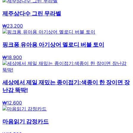
제주삼다수 그린 무라벨
₩
23,200
핑크퐁 유아용 아기상어 멜로디 버블 토이
₩
18,900
세상에서 제일 재밌는 종이접기:색종이 한 장이면 장
난감 뚝딱!
₩
12,600
마음읽기 감정카드