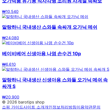
오가닉붐 유기농 직사각형 조리원 사계절 속싸보
₩
10,540
말랑하니 국내생산 스와들 속싸개 오가닉 메쉬
₩
24,080
베이비베어 신생아용 나염 손수건 10p
₩
6,610
말랑하니 국내생산 신생아용 스와들 오가닉 메쉬 속
싸개 S
₩
20,900
©
2026
barotips shop
쇼핑 가이드
사이트 소개
개인정보처리방침
이용약관
문의