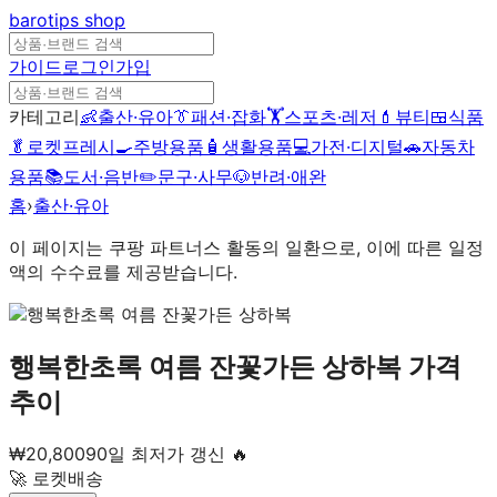
barotips
shop
가이드
로그인
가입
카테고리
👶
출산·유아
👔
패션·잡화
🏋️
스포츠·레저
💄
뷰티
🍱
식품
🥬
로켓프레시
🍳
주방용품
🧴
생활용품
💻
가전·디지털
🚗
자동차
용품
📚
도서·음반
✏️
문구·사무
🐶
반려·애완
홈
›
출산·유아
이 페이지는 쿠팡 파트너스 활동의 일환으로, 이에 따른 일정
액의 수수료를 제공받습니다.
행복한초록 여름 잔꽃가든 상하복
가격
추이
₩
20,800
90일 최저가 갱신 🔥
🚀 로켓배송