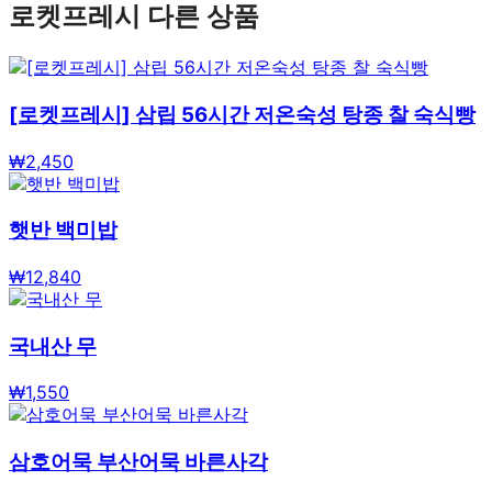
로켓프레시
다른 상품
[로켓프레시] 삼립 56시간 저온숙성 탕종 찰 숙식빵
₩
2,450
햇반 백미밥
₩
12,840
국내산 무
₩
1,550
삼호어묵 부산어묵 바른사각