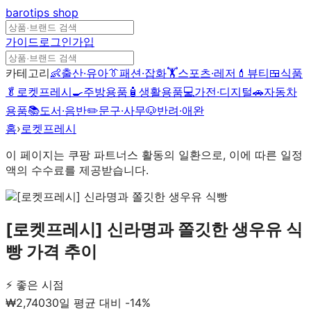
barotips
shop
가이드
로그인
가입
카테고리
👶
출산·유아
👔
패션·잡화
🏋️
스포츠·레저
💄
뷰티
🍱
식품
🥬
로켓프레시
🍳
주방용품
🧴
생활용품
💻
가전·디지털
🚗
자동차
용품
📚
도서·음반
✏️
문구·사무
🐶
반려·애완
홈
›
로켓프레시
이 페이지는 쿠팡 파트너스 활동의 일환으로, 이에 따른 일정
액의 수수료를 제공받습니다.
[로켓프레시] 신라명과 쫄깃한 생우유 식
빵
가격 추이
⚡ 좋은 시점
₩
2,740
30일 평균 대비 -
14
%