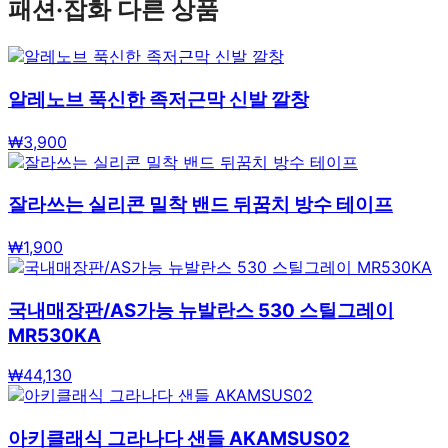
패션·잡화
다른 상품
알레노브 푹신한 족저근막 신발 깔창
₩
3,900
잘라쓰는 실리콘 밀착 밴드 뒤꿈치 방수 테이프
₩
1,900
국내매장판/AS가능 뉴발란스 530 스틸그레이
MR530KA
₩
44,130
아키클래식 그라나다 샌들 AKAMSUS02