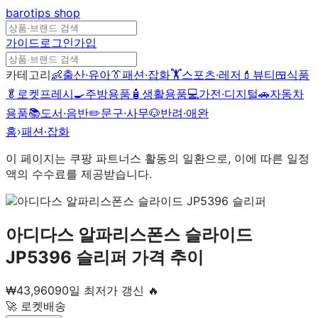
barotips
shop
가이드
로그인
가입
카테고리
👶
출산·유아
👔
패션·잡화
🏋️
스포츠·레저
💄
뷰티
🍱
식품
🥬
로켓프레시
🍳
주방용품
🧴
생활용품
💻
가전·디지털
🚗
자동차
용품
📚
도서·음반
✏️
문구·사무
🐶
반려·애완
홈
›
패션·잡화
이 페이지는 쿠팡 파트너스 활동의 일환으로, 이에 따른 일정
액의 수수료를 제공받습니다.
아디다스 알파리스폰스 슬라이드
JP5396 슬리퍼
가격 추이
₩
43,960
90일 최저가 갱신 🔥
🚀 로켓배송