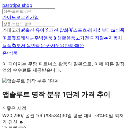
barotips
shop
가이드
로그인
가입
카테고리
👶
출산·유아
👔
패션·잡화
🏋️
스포츠·레저
💄
뷰티
🍱
식품
🥬
로켓프레시
🍳
주방용품
🧴
생활용품
💻
가전·디지털
🚗
자동차
용품
📚
도서·음반
✏️
문구·사무
🐶
반려·애완
홈
›
식품
이 페이지는 쿠팡 파트너스 활동의 일환으로, 이에 따른 일정
액의 수수료를 제공받습니다.
앱솔루트 명작 분유 1단계
가격 추이
⚡ 좋은 시점
₩
20,290
/
옵션 1/6 (#8534)
30일 평균 대비 -
3
%
90일 최저
가 갱신 🔥
🚀 로켓배송