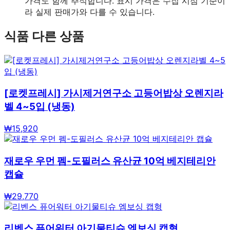
가격도 함께 추적합니다. 표시 가격은 수집 시점 기준이
라 실제 판매가와 다를 수 있습니다.
식품
다른 상품
[로켓프레시] 가시제거연구소 고등어밥상 오렌지라
벨 4~5입 (냉동)
₩
15,920
재로우 우먼 펨-도필러스 유산균 10억 베지테리안
캡슐
₩
29,770
리벤스 퓨어워터 아기물티슈 엠보싱 캡형