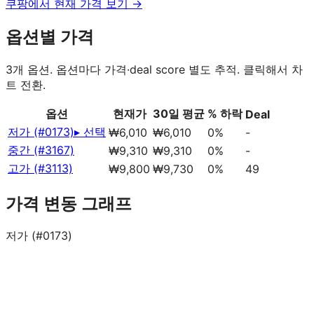
쿠팡에서 현재 가격 보기 →
옵션별 가격
3
개 옵션. 옵션마다 가격·deal score 별도 추적. 클릭해서 차
트 전환.
옵션
현재가
30일 평균
% 하락
Deal
저가 (#0173)
▸ 선택
₩6,010
₩6,010
0%
-
중간 (#3167)
₩9,310
₩9,310
0%
-
고가 (#3113)
₩9,800
₩9,730
0%
49
가격 변동 그래프
저가 (#0173)