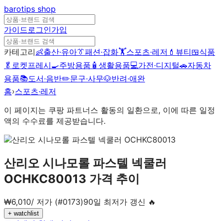
barotips
shop
가이드
로그인
가입
카테고리
👶
출산·유아
👔
패션·잡화
🏋️
스포츠·레저
💄
뷰티
🍱
식품
🥬
로켓프레시
🍳
주방용품
🧴
생활용품
💻
가전·디지털
🚗
자동차
용품
📚
도서·음반
✏️
문구·사무
🐶
반려·애완
홈
›
스포츠·레저
이 페이지는 쿠팡 파트너스 활동의 일환으로, 이에 따른 일정
액의 수수료를 제공받습니다.
산리오 시나모롤 파스텔 넥쿨러
OCHKC80013
가격 추이
₩
6,010
/
저가 (#0173)
90일 최저가 갱신 🔥
+ watchlist