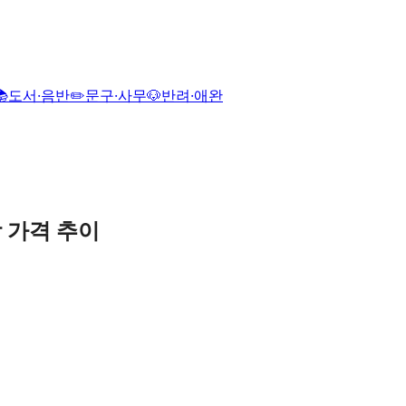
📚
도서·음반
✏️
문구·사무
🐶
반려·애완
장
가격 추이