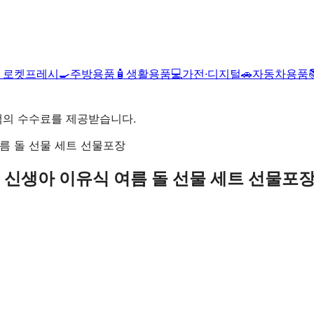

로켓프레시
🍳
주방용품
🧴
생활용품
💻
가전·디지털
🚗
자동차용품
액의 수수료를 제공받습니다.
 신생아 이유식 여름 돌 선물 세트 선물포