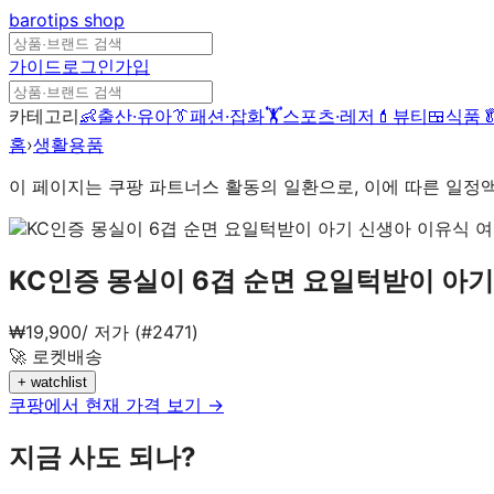
barotips
shop
가이드
로그인
가입
카테고리
👶
출산·유아
👔
패션·잡화
🏋️
스포츠·레저
💄
뷰티
🍱
식품

홈
›
생활용품
이 페이지는 쿠팡 파트너스 활동의 일환으로, 이에 따른 일정
KC인증 몽실이 6겹 순면 요일턱받이 아기
₩
19,900
/
저가 (#2471)
🚀 로켓배송
+ watchlist
쿠팡에서 현재 가격 보기 →
지금 사도 되나?