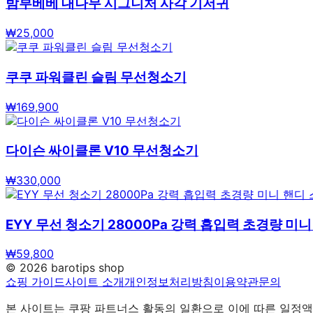
밤부베베 대나무 시그니처 사각 기저귀
₩
25,000
쿠쿠 파워클린 슬림 무선청소기
₩
169,900
다이슨 싸이클론 V10 무선청소기
₩
330,000
EYY 무선 청소기 28000Pa 강력 흡입력 초경량 미니
₩
59,800
©
2026
barotips shop
쇼핑 가이드
사이트 소개
개인정보처리방침
이용약관
문의
본 사이트는 쿠팡 파트너스 활동의 일환으로 이에 따른 일정액