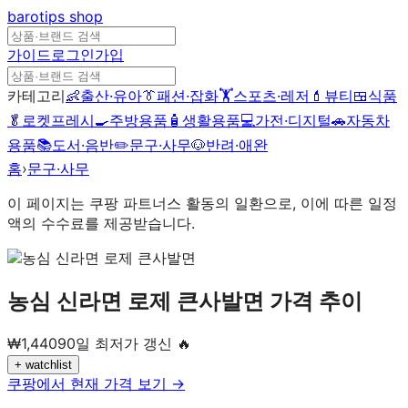
barotips
shop
가이드
로그인
가입
카테고리
👶
출산·유아
👔
패션·잡화
🏋️
스포츠·레저
💄
뷰티
🍱
식품
🥬
로켓프레시
🍳
주방용품
🧴
생활용품
💻
가전·디지털
🚗
자동차
용품
📚
도서·음반
✏️
문구·사무
🐶
반려·애완
홈
›
문구·사무
이 페이지는 쿠팡 파트너스 활동의 일환으로, 이에 따른 일정
액의 수수료를 제공받습니다.
농심 신라면 로제 큰사발면
가격 추이
₩
1,440
90일 최저가 갱신 🔥
+ watchlist
쿠팡에서 현재 가격 보기 →