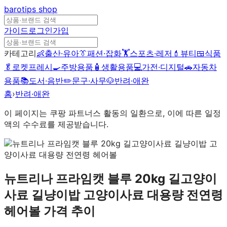
barotips
shop
가이드
로그인
가입
카테고리
👶
출산·유아
👔
패션·잡화
🏋️
스포츠·레저
💄
뷰티
🍱
식품
🥬
로켓프레시
🍳
주방용품
🧴
생활용품
💻
가전·디지털
🚗
자동차
용품
📚
도서·음반
✏️
문구·사무
🐶
반려·애완
홈
›
반려·애완
이 페이지는 쿠팡 파트너스 활동의 일환으로, 이에 따른 일정
액의 수수료를 제공받습니다.
뉴트리나 프라임캣 블루 20kg 길고양이
사료 길냥이밥 고양이사료 대용량 전연령
헤어볼
가격 추이