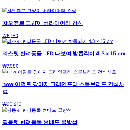
챠오츄르 고양이 버라이어티 간식
₩
9,180
리스펫 반려동물 LED 다보여 발톱깎이 4.3 x 15 cm
₩
7,980
now 어덜트 강아지 그레인프리 스몰브리드 건식사
료
₩
30,910
딩동펫 반려동물 썬베드 쿨방석