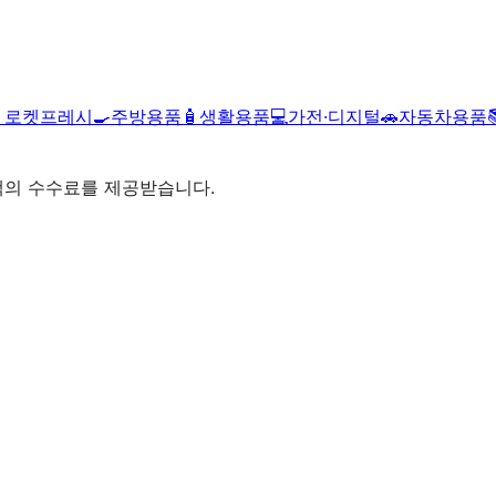

로켓프레시
🍳
주방용품
🧴
생활용품
💻
가전·디지털
🚗
자동차용품
액의 수수료를 제공받습니다.