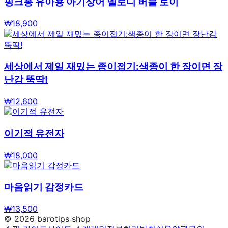
핑크퐁 유아용 아기상어 멜로디 버블 토이
₩
18,900
세상에서 제일 재밌는 종이접기:색종이 한 장이면 장
난감 뚝딱!
₩
12,600
이기적 유전자
₩
18,000
마음읽기 감정카드
₩
13,500
©
2026
barotips shop