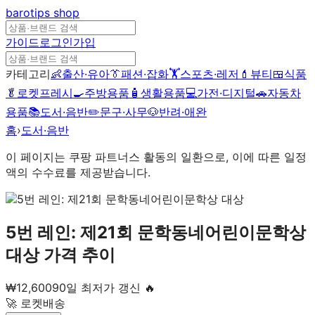
barotips
shop
가이드
로그인
가입
카테고리
👶
출산·유아
👔
패션·잡화
🏋️
스포츠·레저
💄
뷰티
🍱
식품
🥬
로켓프레시
🍳
주방용품
🧴
생활용품
💻
가전·디지털
🚗
자동차
용품
📚
도서·음반
✏️
문구·사무
🐶
반려·애완
홈
›
도서·음반
이 페이지는 쿠팡 파트너스 활동의 일환으로, 이에 따른 일정
액의 수수료를 제공받습니다.
5번 레인: 제21회 문학동네어린이문학상
대상
가격 추이
₩
12,600
90일 최저가 갱신 🔥
🚀 로켓배송