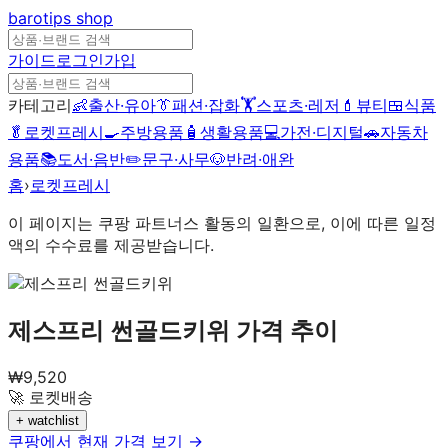
barotips
shop
가이드
로그인
가입
카테고리
👶
출산·유아
👔
패션·잡화
🏋️
스포츠·레저
💄
뷰티
🍱
식품
🥬
로켓프레시
🍳
주방용품
🧴
생활용품
💻
가전·디지털
🚗
자동차
용품
📚
도서·음반
✏️
문구·사무
🐶
반려·애완
홈
›
로켓프레시
이 페이지는 쿠팡 파트너스 활동의 일환으로, 이에 따른 일정
액의 수수료를 제공받습니다.
제스프리 썬골드키위
가격 추이
₩
9,520
🚀 로켓배송
+ watchlist
쿠팡에서 현재 가격 보기 →