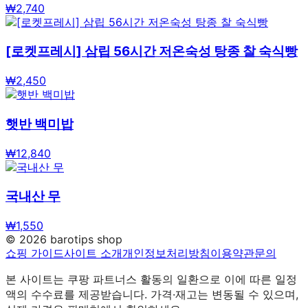
₩
2,740
[로켓프레시] 삼립 56시간 저온숙성 탕종 찰 숙식빵
₩
2,450
햇반 백미밥
₩
12,840
국내산 무
₩
1,550
©
2026
barotips shop
쇼핑 가이드
사이트 소개
개인정보처리방침
이용약관
문의
본 사이트는 쿠팡 파트너스 활동의 일환으로 이에 따른 일정
액의 수수료를 제공받습니다. 가격·재고는 변동될 수 있으며,