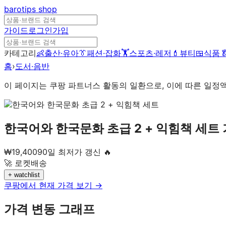
barotips
shop
가이드
로그인
가입
카테고리
👶
출산·유아
👔
패션·잡화
🏋️
스포츠·레저
💄
뷰티
🍱
식품

홈
›
도서·음반
이 페이지는 쿠팡 파트너스 활동의 일환으로, 이에 따른 일정
한국어와 한국문화 초급 2 + 익힘책 세트
₩
19,400
90일 최저가 갱신 🔥
🚀 로켓배송
+ watchlist
쿠팡에서 현재 가격 보기 →
가격 변동 그래프