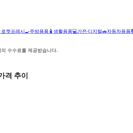

로켓프레시
🍳
주방용품
🧴
생활용품
💻
가전·디지털
🚗
자동차용품
액의 수수료를 제공받습니다.
가격 추이