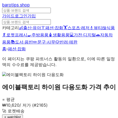
barotips
shop
가이드
로그인
가입
카테고리
👶
출산·유아
👔
패션·잡화
🏋️
스포츠·레저
💄
뷰티
🍱
식품
🥬
로켓프레시
🍳
주방용품
🧴
생활용품
💻
가전·디지털
🚗
자동차
용품
📚
도서·음반
✏️
문구·사무
🐶
반려·애완
홈
›
패션·잡화
이 페이지는 쿠팡 파트너스 활동의 일환으로, 이에 따른 일정
액의 수수료를 제공받습니다.
에이블팩토리 하이원 다용도화
가격 추이
= 평균
₩
10,620
/
저가 (#2165)
🚀 로켓배송
+ watchlist