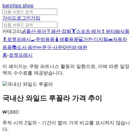
barotips
shop
가이드
로그인
가입
카테고리
👶
출산·유아
👔
패션·잡화
🏋️
스포츠·레저
💄
뷰티
🍱
식품
🥬
로켓프레시
🍳
주방용품
🧴
생활용품
💻
가전·디지털
🚗
자동차
용품
📚
도서·음반
✏️
문구·사무
🐶
반려·애완
홈
›
로켓프레시
이 페이지는 쿠팡 파트너스 활동의 일환으로, 이에 따른 일정
액의 수수료를 제공받습니다.
국내산 와일드 루꼴라
가격 추이
₩
1,880
추적 시작
2
일차 - 기간이 짧아 가격 비교를 표시하지 않습니
다.