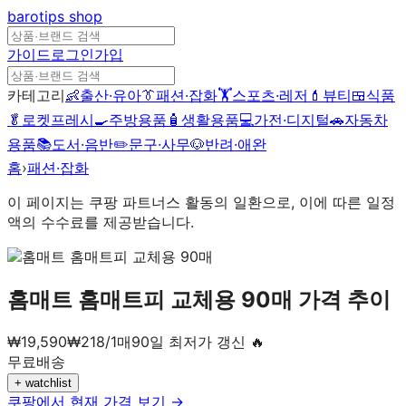
barotips
shop
가이드
로그인
가입
카테고리
👶
출산·유아
👔
패션·잡화
🏋️
스포츠·레저
💄
뷰티
🍱
식품
🥬
로켓프레시
🍳
주방용품
🧴
생활용품
💻
가전·디지털
🚗
자동차
용품
📚
도서·음반
✏️
문구·사무
🐶
반려·애완
홈
›
패션·잡화
이 페이지는 쿠팡 파트너스 활동의 일환으로, 이에 따른 일정
액의 수수료를 제공받습니다.
홈매트 홈매트피 교체용 90매
가격 추이
₩
19,590
₩
218
/
1
매
90일 최저가 갱신 🔥
무료배송
+ watchlist
쿠팡에서 현재 가격 보기 →