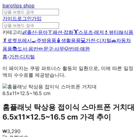
barotips
shop
가이드
로그인
가입
카테고리
👶
출산·유아
👔
패션·잡화
🏋️
스포츠·레저
💄
뷰티
🍱
식품
🥬
로켓프레시
🍳
주방용품
🧴
생활용품
💻
가전·디지털
🚗
자동차
용품
📚
도서·음반
✏️
문구·사무
🐶
반려·애완
홈
›
가전·디지털
이 페이지는 쿠팡 파트너스 활동의 일환으로, 이에 따른 일정
액의 수수료를 제공받습니다.
홈플래닛 탁상용 접이식 스마트폰 거치대
6.5x11x12.5~16.5 cm
가격 추이
₩
3,290