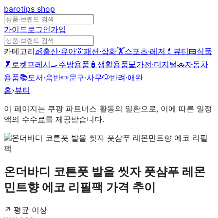
barotips
shop
가이드
로그인
가입
카테고리
👶
출산·유아
👔
패션·잡화
🏋️
스포츠·레저
💄
뷰티
🍱
식품
🥬
로켓프레시
🍳
주방용품
🧴
생활용품
💻
가전·디지털
🚗
자동차
용품
📚
도서·음반
✏️
문구·사무
🐶
반려·애완
홈
›
뷰티
이 페이지는 쿠팡 파트너스 활동의 일환으로, 이에 따른 일정
액의 수수료를 제공받습니다.
온더바디 코튼풋 발을 씻자 풋샴푸 레몬
민트향 에코 리필팩
가격 추이
↗ 평균 이상