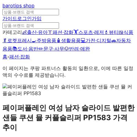
barotips
shop
가이드
로그인
가입
카테고리
👶
출산·유아
👔
패션·잡화
🏋️
스포츠·레저
💄
뷰티
🍱
식품
🥬
로켓프레시
🍳
주방용품
🧴
생활용품
💻
가전·디지털
🚗
자동차
용품
📚
도서·음반
✏️
문구·사무
🐶
반려·애완
홈
›
패션·잡화
이 페이지는 쿠팡 파트너스 활동의 일환으로, 이에 따른 일정
액의 수수료를 제공받습니다.
페이퍼플레인 여성 남자 슬라이드 발편한
샌들 쿠션 뮬 커플슬리퍼 PP1583
가격
추이