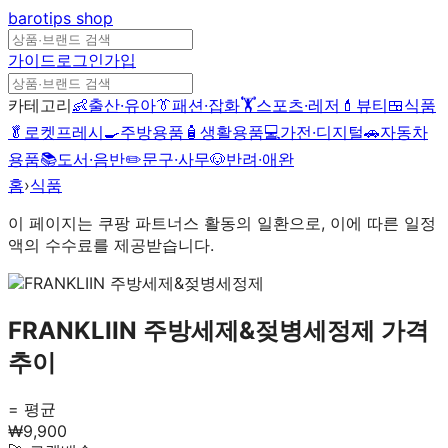
barotips
shop
가이드
로그인
가입
카테고리
👶
출산·유아
👔
패션·잡화
🏋️
스포츠·레저
💄
뷰티
🍱
식품
🥬
로켓프레시
🍳
주방용품
🧴
생활용품
💻
가전·디지털
🚗
자동차
용품
📚
도서·음반
✏️
문구·사무
🐶
반려·애완
홈
›
식품
이 페이지는 쿠팡 파트너스 활동의 일환으로, 이에 따른 일정
액의 수수료를 제공받습니다.
FRANKLIIN 주방세제&젖병세정제
가격
추이
= 평균
₩
9,900