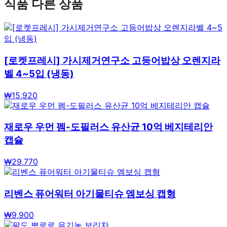
식품
다른 상품
[로켓프레시] 가시제거연구소 고등어밥상 오렌지라
벨 4~5입 (냉동)
₩
15,920
재로우 우먼 펨-도필러스 유산균 10억 베지테리안
캡슐
₩
29,770
리벤스 퓨어워터 아기물티슈 엠보싱 캡형
₩
9,900