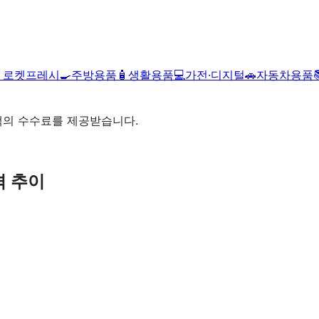

로켓프레시
🍳
주방용품
🧴
생활용품
💻
가전·디지털
🚗
자동차용품
액의 수수료를 제공받습니다.
 추이