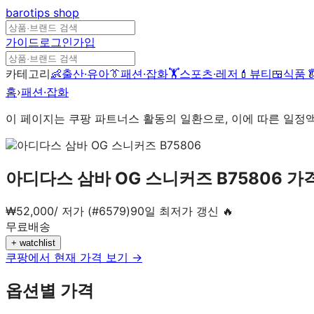
barotips
shop
가이드
로그인
가입
카테고리
👶
출산·유아
👔
패션·잡화
🏋️
스포츠·레저
💄
뷰티
🍱
식품

홈
›
패션·잡화
이 페이지는 쿠팡 파트너스 활동의 일환으로, 이에 따른 일정
아디다스 삼바 OG 스니커즈 B75806
가격
₩
52,000
/
저가 (#6579)
90일 최저가 갱신 🔥
무료배송
+ watchlist
쿠팡에서 현재 가격 보기 →
옵션별 가격