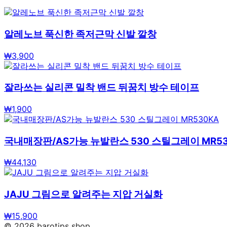
알레노브 푹신한 족저근막 신발 깔창
₩
3,900
잘라쓰는 실리콘 밀착 밴드 뒤꿈치 방수 테이프
₩
1,900
국내매장판/AS가능 뉴발란스 530 스틸그레이 MR53
₩
44,130
JAJU 그림으로 알려주는 지압 거실화
₩
15,900
©
2026
barotips shop