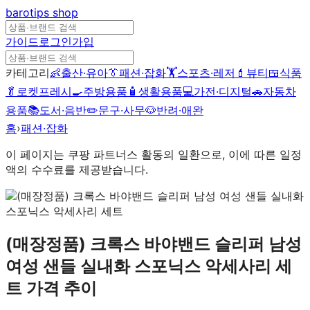
barotips
shop
가이드
로그인
가입
카테고리
👶
출산·유아
👔
패션·잡화
🏋️
스포츠·레저
💄
뷰티
🍱
식품
🥬
로켓프레시
🍳
주방용품
🧴
생활용품
💻
가전·디지털
🚗
자동차
용품
📚
도서·음반
✏️
문구·사무
🐶
반려·애완
홈
›
패션·잡화
이 페이지는 쿠팡 파트너스 활동의 일환으로, 이에 따른 일정
액의 수수료를 제공받습니다.
(매장정품) 크록스 바야밴드 슬리퍼 남성
여성 샌들 실내화 스포닉스 악세사리 세
트
가격 추이