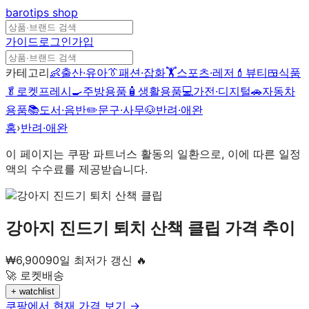
barotips
shop
가이드
로그인
가입
카테고리
👶
출산·유아
👔
패션·잡화
🏋️
스포츠·레저
💄
뷰티
🍱
식품
🥬
로켓프레시
🍳
주방용품
🧴
생활용품
💻
가전·디지털
🚗
자동차
용품
📚
도서·음반
✏️
문구·사무
🐶
반려·애완
홈
›
반려·애완
이 페이지는 쿠팡 파트너스 활동의 일환으로, 이에 따른 일정
액의 수수료를 제공받습니다.
강아지 진드기 퇴치 산책 클립
가격 추이
₩
6,900
90일 최저가 갱신 🔥
🚀 로켓배송
+ watchlist
쿠팡에서 현재 가격 보기 →