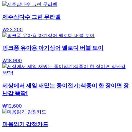
제주삼다수 그린 무라벨
₩
23,200
핑크퐁 유아용 아기상어 멜로디 버블 토이
₩
18,900
세상에서 제일 재밌는 종이접기:색종이 한 장이면 장
난감 뚝딱!
₩
12,600
마음읽기 감정카드