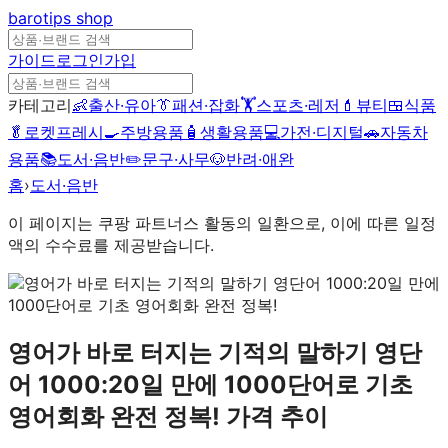
barotips
shop
가이드
로그인
가입
카테고리
👶
출산·유아
👔
패션·잡화
🏋️
스포츠·레저
💄
뷰티
🍱
식품
🥬
로켓프레시
🍳
주방용품
🧴
생활용품
💻
가전·디지털
🚗
자동차
용품
📚
도서·음반
✏️
문구·사무
🐶
반려·애완
홈
›
도서·음반
이 페이지는 쿠팡 파트너스 활동의 일환으로, 이에 따른 일정
액의 수수료를 제공받습니다.
영어가 바로 터지는 기적의 말하기 영단
어 1000:20일 만에 1000단어로 기초
영어회화 완전 정복!
가격 추이