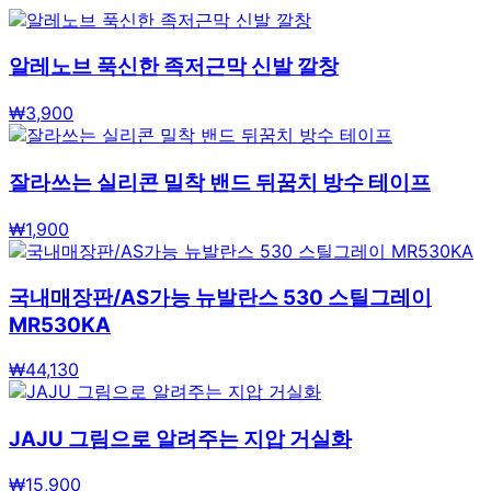
알레노브 푹신한 족저근막 신발 깔창
₩
3,900
잘라쓰는 실리콘 밀착 밴드 뒤꿈치 방수 테이프
₩
1,900
국내매장판/AS가능 뉴발란스 530 스틸그레이
MR530KA
₩
44,130
JAJU 그림으로 알려주는 지압 거실화
₩
15,900