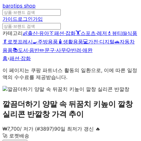
barotips
shop
가이드
로그인
가입
카테고리
👶
출산·유아
👔
패션·잡화
🏋️
스포츠·레저
💄
뷰티
🍱
식품
🥬
로켓프레시
🍳
주방용품
🧴
생활용품
💻
가전·디지털
🚗
자동차
용품
📚
도서·음반
✏️
문구·사무
🐶
반려·애완
홈
›
패션·잡화
이 페이지는 쿠팡 파트너스 활동의 일환으로, 이에 따른 일정
액의 수수료를 제공받습니다.
깔끔더하기 양말 속 뒤꿈치 키높이 깔창
실리콘 반깔창
가격 추이
₩
7,700
/
저가 (#3897)
90일 최저가 갱신 🔥
🚀 로켓배송