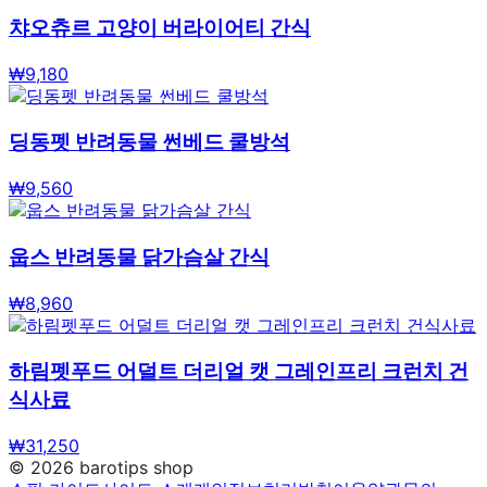
챠오츄르 고양이 버라이어티 간식
₩
9,180
딩동펫 반려동물 썬베드 쿨방석
₩
9,560
웁스 반려동물 닭가슴살 간식
₩
8,960
하림펫푸드 어덜트 더리얼 캣 그레인프리 크런치 건
식사료
₩
31,250
©
2026
barotips shop