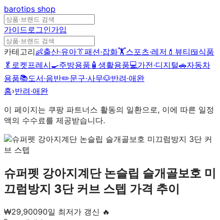
barotips
shop
가이드
로그인
가입
카테고리
👶
출산·유아
👔
패션·잡화
🏋️
스포츠·레저
💄
뷰티
🍱
식품
🥬
로켓프레시
🍳
주방용품
🧴
생활용품
💻
가전·디지털
🚗
자동차
용품
📚
도서·음반
✏️
문구·사무
🐶
반려·애완
홈
›
반려·애완
이 페이지는 쿠팡 파트너스 활동의 일환으로, 이에 따른 일정
액의 수수료를 제공받습니다.
슈퍼펫 강아지계단 논슬립 슬개골보호 미
끄럼방지 3단 커브 스텝
가격 추이
₩
29,900
90일 최저가 갱신 🔥