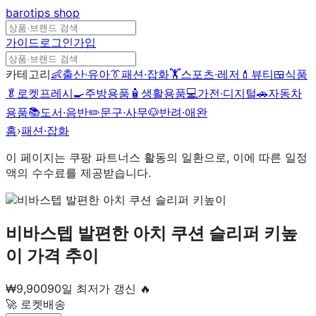
barotips
shop
가이드
로그인
가입
카테고리
👶
출산·유아
👔
패션·잡화
🏋️
스포츠·레저
💄
뷰티
🍱
식품
🥬
로켓프레시
🍳
주방용품
🧴
생활용품
💻
가전·디지털
🚗
자동차
용품
📚
도서·음반
✏️
문구·사무
🐶
반려·애완
홈
›
패션·잡화
이 페이지는 쿠팡 파트너스 활동의 일환으로, 이에 따른 일정
액의 수수료를 제공받습니다.
비바스텝 발편한 아치 쿠션 슬리퍼 키높
이
가격 추이
₩
9,900
90일 최저가 갱신 🔥
🚀 로켓배송