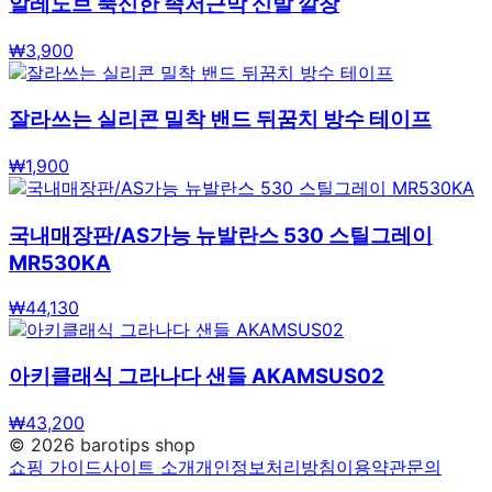
알레노브 푹신한 족저근막 신발 깔창
₩
3,900
잘라쓰는 실리콘 밀착 밴드 뒤꿈치 방수 테이프
₩
1,900
국내매장판/AS가능 뉴발란스 530 스틸그레이
MR530KA
₩
44,130
아키클래식 그라나다 샌들 AKAMSUS02
₩
43,200
©
2026
barotips shop
쇼핑 가이드
사이트 소개
개인정보처리방침
이용약관
문의