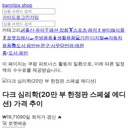
barotips
shop
가이드
로그인
가입
카테고리
👶
출산·유아
👔
패션·잡화
🏋️
스포츠·레저
💄
뷰티
🍱
식품
🥬
로켓프레시
🍳
주방용품
🧴
생활용품
💻
가전·디지털
🚗
자동차
용품
📚
도서·음반
✏️
문구·사무
🐶
반려·애완
홈
›
도서·음반
이 페이지는 쿠팡 파트너스 활동의 일환으로, 이에 따른 일정
액의 수수료를 제공받습니다.
다크 심리학(20만 부 한정판 스페셜 에디
션)
가격 추이
₩
19,710
90일 최저가 갱신 🔥
🚀 로켓배송