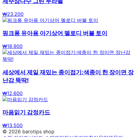
제주삼다수 그린 무라벨
₩
23,200
핑크퐁 유아용 아기상어 멜로디 버블 토이
₩
18,900
세상에서 제일 재밌는 종이접기:색종이 한 장이면 장
난감 뚝딱!
₩
12,600
마음읽기 감정카드
₩
13,500
©
2026
barotips shop