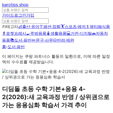
barotips
shop
가이드
로그인
가입
카테고리
👶
출산·유아
👔
패션·잡화
🏋️
스포츠·레저
💄
뷰티
🍱
식품
🥬
로켓프레시
🍳
주방용품
🧴
생활용품
💻
가전·디지털
🚗
자동차
용품
📚
도서·음반
✏️
문구·사무
🐶
반려·애완
홈
›
도서·음반
이 페이지는 쿠팡 파트너스 활동의 일환으로, 이에 따른 일정
액의 수수료를 제공받습니다.
디딤돌 초등 수학 기본+응용 4-
2(2026):새 교육과정 반영 / 상위권으로
가는 응용심화 학습서
가격 추이