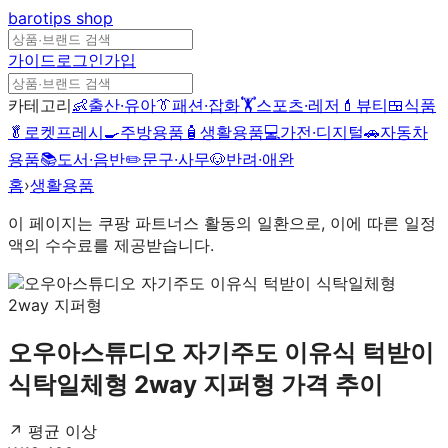
barotips
shop
가이드
로그인
가입
카테고리
👶
출산·유아
👔
패션·잡화
🏋️
스포츠·레저
💄
뷰티
🍱
식품
🥬
로켓프레시
🍳
주방용품
🧴
생활용품
💻
가전·디지털
🚗
자동차
용품
📚
도서·음반
✏️
문구·사무
🐶
반려·애완
홈
›
생활용품
이 페이지는 쿠팡 파트너스 활동의 일환으로, 이에 따른 일정
액의 수수료를 제공받습니다.
오우아스튜디오 자기주도 이유식 턱받이
식탁일체형 2way 지퍼형
가격 추이
↗ 평균 이상