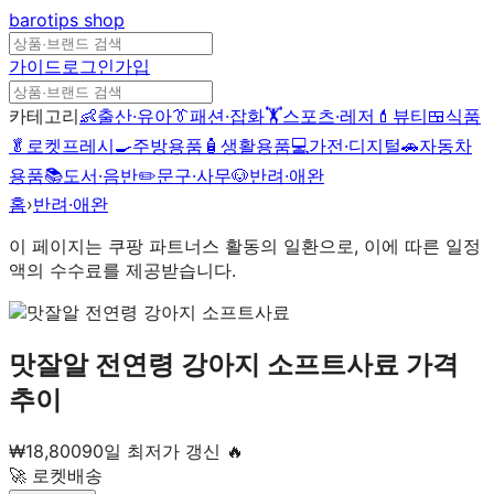
barotips
shop
가이드
로그인
가입
카테고리
👶
출산·유아
👔
패션·잡화
🏋️
스포츠·레저
💄
뷰티
🍱
식품
🥬
로켓프레시
🍳
주방용품
🧴
생활용품
💻
가전·디지털
🚗
자동차
용품
📚
도서·음반
✏️
문구·사무
🐶
반려·애완
홈
›
반려·애완
이 페이지는 쿠팡 파트너스 활동의 일환으로, 이에 따른 일정
액의 수수료를 제공받습니다.
맛잘알 전연령 강아지 소프트사료
가격
추이
₩
18,800
90일 최저가 갱신 🔥
🚀 로켓배송