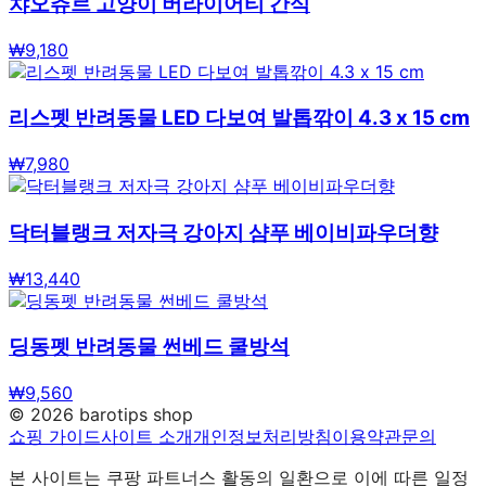
챠오츄르 고양이 버라이어티 간식
₩
9,180
리스펫 반려동물 LED 다보여 발톱깎이 4.3 x 15 cm
₩
7,980
닥터블랭크 저자극 강아지 샴푸 베이비파우더향
₩
13,440
딩동펫 반려동물 썬베드 쿨방석
₩
9,560
©
2026
barotips shop
쇼핑 가이드
사이트 소개
개인정보처리방침
이용약관
문의
본 사이트는 쿠팡 파트너스 활동의 일환으로 이에 따른 일정