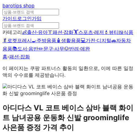
barotips
shop
가이드
로그인
가입
카테고리
👶
출산·유아
👔
패션·잡화
🏋️
스포츠·레저
💄
뷰티
🍱
식품
🥬
로켓프레시
🍳
주방용품
🧴
생활용품
💻
가전·디지털
🚗
자동차
용품
📚
도서·음반
✏️
문구·사무
🐶
반려·애완
홈
›
패션·잡화
이 페이지는 쿠팡 파트너스 활동의 일환으로, 이에 따른 일정
액의 수수료를 제공받습니다.
아디다스 VL 코트 베이스 삼바 블랙 화이
트 남녀공용 운동화 신발 groominglife
사은품 증정
가격 추이