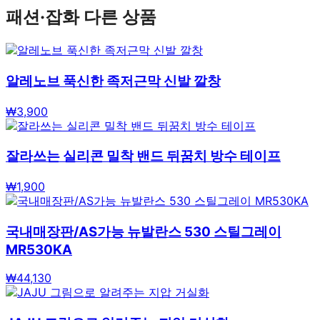
패션·잡화
다른 상품
알레노브 푹신한 족저근막 신발 깔창
₩
3,900
잘라쓰는 실리콘 밀착 밴드 뒤꿈치 방수 테이프
₩
1,900
국내매장판/AS가능 뉴발란스 530 스틸그레이
MR530KA
₩
44,130