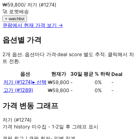
₩
59,800
/
저가 (#1274)
🚀 로켓배송
+ watchlist
쿠팡에서 현재 가격 보기 →
옵션별 가격
2
개 옵션. 옵션마다 가격·deal score 별도 추적. 클릭해서 차
트 전환.
옵션
현재가
30일 평균
% 하락
Deal
저가 (#1274)
▸ 선택
₩59,800
-
0%
-
고가 (#1289)
₩59,800
-
0%
-
가격 변동 그래프
저가 (#1274)
가격 history 미수집 - 1-2일 후 그래프 표시
쿠팡 최고
/
쿠팡 최저
- 일별 집계