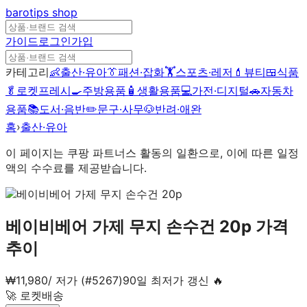
barotips
shop
가이드
로그인
가입
카테고리
👶
출산·유아
👔
패션·잡화
🏋️
스포츠·레저
💄
뷰티
🍱
식품
🥬
로켓프레시
🍳
주방용품
🧴
생활용품
💻
가전·디지털
🚗
자동차
용품
📚
도서·음반
✏️
문구·사무
🐶
반려·애완
홈
›
출산·유아
이 페이지는 쿠팡 파트너스 활동의 일환으로, 이에 따른 일정
액의 수수료를 제공받습니다.
베이비베어 가제 무지 손수건 20p
가격
추이
₩
11,980
/
저가 (#5267)
90일 최저가 갱신 🔥
🚀 로켓배송