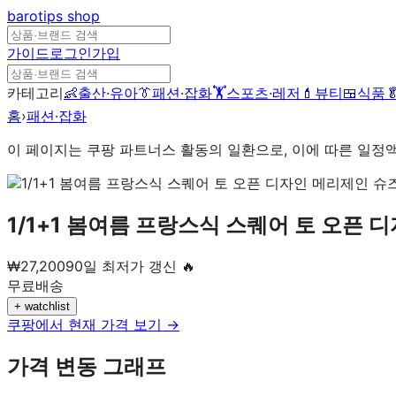
barotips
shop
가이드
로그인
가입
카테고리
👶
출산·유아
👔
패션·잡화
🏋️
스포츠·레저
💄
뷰티
🍱
식품

홈
›
패션·잡화
이 페이지는 쿠팡 파트너스 활동의 일환으로, 이에 따른 일정
1/1+1 봄여름 프랑스식 스퀘어 토 오픈 
₩
27,200
90일 최저가 갱신 🔥
무료배송
+ watchlist
쿠팡에서 현재 가격 보기 →
가격 변동 그래프