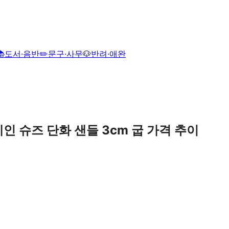
📚
도서·음반
✏️
문구·사무
🐶
반려·애완
인 슈즈 단화 샌들 3cm 굽
가격 추이